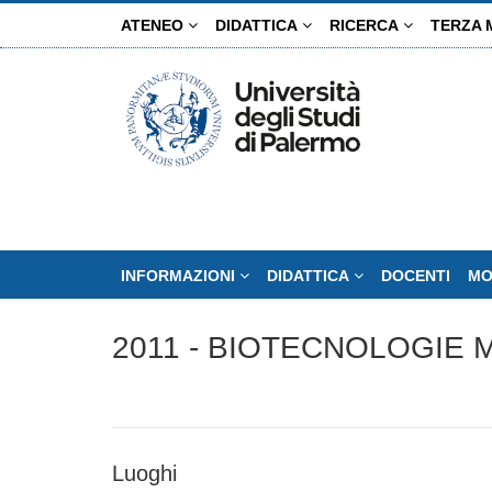
Salta
ATENEO
DIDATTICA
RICERCA
TERZA 
al
contenuto
principale
INFORMAZIONI
DIDATTICA
DOCENTI
MO
2011 - BIOTECNOLOGIE
Luoghi