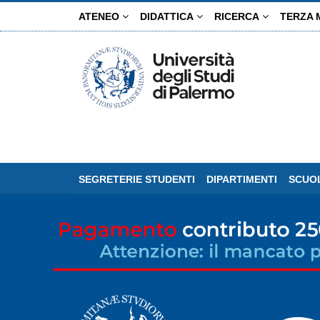
Salta
ATENEO
DIDATTICA
RICERCA
TERZA 
al
contenuto
principale
SEGRETERIE STUDENTI
DIPARTIMENTI
SCUOL