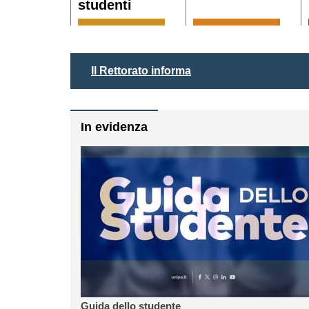
studenti
Il Rettorato informa
In evidenza
Guida dello stude
Leggi di 
Guida dello studente