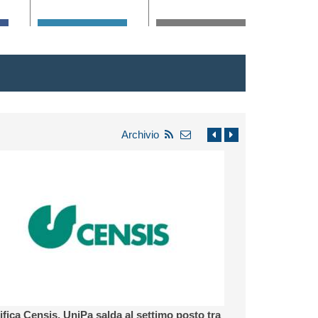
Archivio
Migliora il puntaggio complessivo che raggiunge
Il rettore
(si fermava a 82,3 nel 2025).
84,3
niversità di Palermo conferma
Massimo Midiri: «
il proprio ruolo di grande Ateneo pubblico del
Mezzogiorno e di punto di riferimento nel
»
Mediterraneo
Leggi di più
ifica Censis, UniPa salda al settimo posto tra