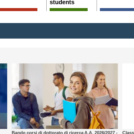
students
nte
Bando di concorso per l'ammissione ai corsi di
Dottorato di Ricerca dell'Università degli Studi di
più
Palermo - A.A. 2026/2027 - ciclo XLII.
L'U
Leggi di più
Bando corsi di dottorato di ricerca A.A. 2026/2027 -
Class