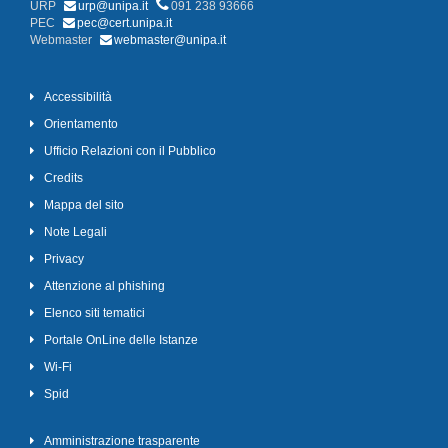
URP
urp@unipa.it
091 238 93666
PEC
pec@cert.unipa.it
Webmaster
webmaster@unipa.it
Accessibilità
Orientamento
Ufficio Relazioni con il Pubblico
Credits
Mappa del sito
Note Legali
Privacy
Attenzione al phishing
Elenco siti tematici
Portale OnLine delle Istanze
Wi-Fi
Spid
Amministrazione trasparente