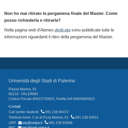
Non ho mai ritirato la pergamena finale del Master. Come
posso richiederla e ritirarla?
Nella pagina web d'Ateneo
dedicata
sono pubblicate tutte le
informazioni riguardanti il ritiro della pergamena del Master.
Università degli Studi di Palermo
Piazza Marina, 61
90133 - PALERMO
Codice Fiscale 80023730825, Partita IVA 00605880822
Contatti
Call center studenti
091 238 86472
Telefono Amm. C.le di P.zza Marina, 61
091 238 93011
URP
urp@unipa.it
091 238 93666
PEC
pec@cert.unipa.it