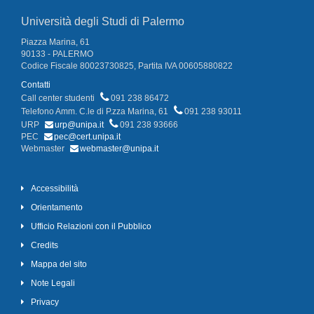
Università degli Studi di Palermo
Piazza Marina, 61
90133 - PALERMO
Codice Fiscale 80023730825, Partita IVA 00605880822
Contatti
Call center studenti
091 238 86472
Telefono Amm. C.le di P.zza Marina, 61
091 238 93011
URP
urp@unipa.it
091 238 93666
PEC
pec@cert.unipa.it
Webmaster
webmaster@unipa.it
Accessibilità
Orientamento
Ufficio Relazioni con il Pubblico
Credits
Mappa del sito
Note Legali
Privacy