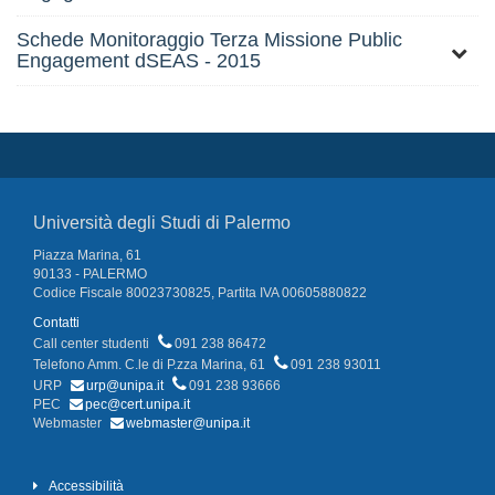
Schede Monitoraggio Terza Missione Public
Engagement dSEAS - 2015
Università degli Studi di Palermo
Piazza Marina, 61
90133 - PALERMO
Codice Fiscale 80023730825, Partita IVA 00605880822
Contatti
Call center studenti
091 238 86472
Telefono Amm. C.le di P.zza Marina, 61
091 238 93011
URP
urp@unipa.it
091 238 93666
PEC
pec@cert.unipa.it
Webmaster
webmaster@unipa.it
Accessibilità