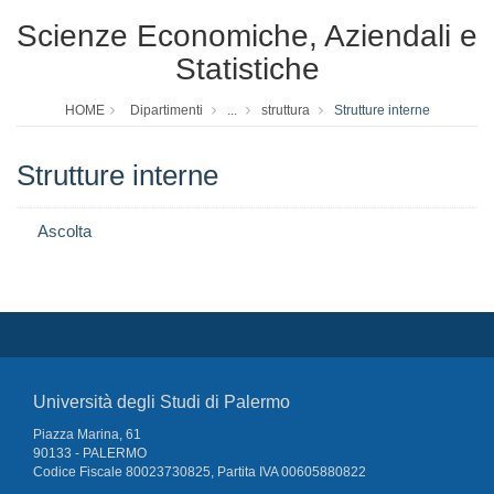
Scienze Economiche, Aziendali e
Statistiche
HOME
Dipartimenti
...
struttura
Strutture interne
Strutture interne
Ascolta
Università degli Studi di Palermo
Piazza Marina, 61
90133 - PALERMO
Codice Fiscale 80023730825, Partita IVA 00605880822