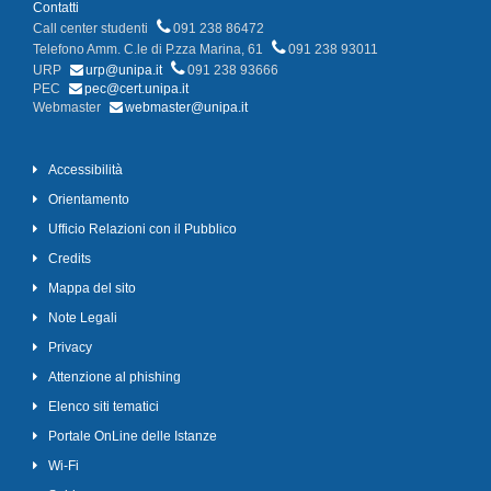
Contatti
Call center studenti
091 238 86472
Telefono Amm. C.le di P.zza Marina, 61
091 238 93011
URP
urp@unipa.it
091 238 93666
PEC
pec@cert.unipa.it
Webmaster
webmaster@unipa.it
Accessibilità
Orientamento
Ufficio Relazioni con il Pubblico
Credits
Mappa del sito
Note Legali
Privacy
Attenzione al phishing
Elenco siti tematici
Portale OnLine delle Istanze
Wi-Fi