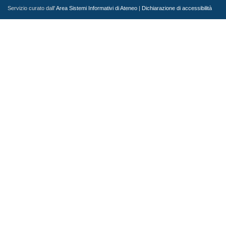
Servizio curato dall'
Area Sistemi Informativi di Ateneo
|
Dichiarazione di accessibilità