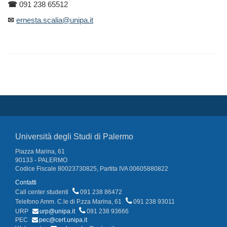
☎
091 238 65512
✉
ernesta.scalia@unipa.it
Università degli Studi di Palermo
Piazza Marina, 61
90133 - PALERMO
Codice Fiscale 80023730825, Partita IVA 00605880822
Contatti
Call center studenti
091 238 86472
Telefono Amm. C.le di P.zza Marina, 61
091 238 93011
URP
urp@unipa.it
091 238 93666
PEC
pec@cert.unipa.it