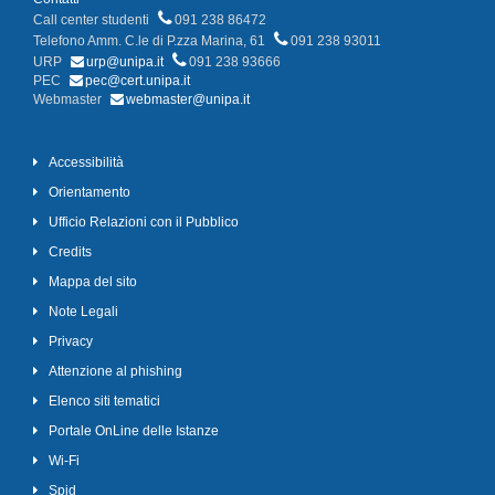
Call center studenti
091 238 86472
Telefono Amm. C.le di P.zza Marina, 61
091 238 93011
URP
urp@unipa.it
091 238 93666
PEC
pec@cert.unipa.it
Webmaster
webmaster@unipa.it
Accessibilità
Orientamento
Ufficio Relazioni con il Pubblico
Credits
Mappa del sito
Note Legali
Privacy
Attenzione al phishing
Elenco siti tematici
Portale OnLine delle Istanze
Wi-Fi
Spid