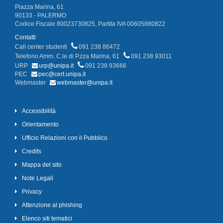
Piazza Marina, 61
90133 - PALERMO
Codice Fiscale 80023730825, Partita IVA 00605880822
Contatti
Call center studenti
091 238 86472
Telefono Amm. C.le di P.zza Marina, 61
091 238 93011
URP
urp@unipa.it
091 238 93666
PEC
pec@cert.unipa.it
Webmaster
webmaster@unipa.it
Accessibilità
Orientamento
Ufficio Relazioni con il Pubblico
Credits
Mappa del sito
Note Legali
Privacy
Attenzione al phishing
Elenco siti tematici