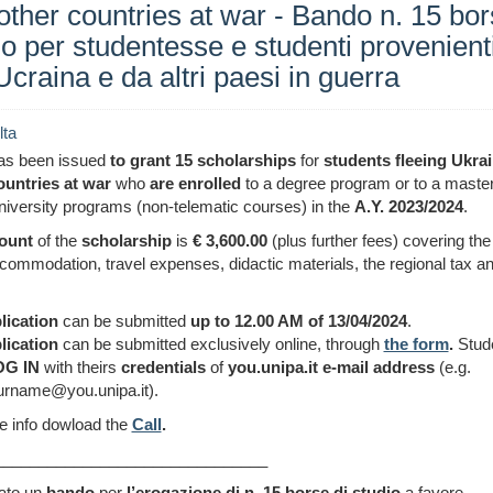
other countries at war - Bando n. 15 bor
io per studentesse e studenti provenient
Ucraina e da altri paesi in guerra
lta
as been issued
to grant 15 scholarships
for
students fleeing Ukra
ountries at war
who
are enrolled
to a degree program or to a maste
niversity programs (non-telematic courses) in the
A.Y. 2023/2024
.
ount
of the
scholarship
is
€ 3,600.00
(plus further fees) covering the
commodation, travel expenses, didactic materials, the regional tax 
lication
can be submitted
up to 12.00 AM of 13
/04/2024
.
lication
can be submitted exclusively online, through
the form
.
Stud
OG IN
with theirs
credentials
of
you.unipa.it e-mail address
(e.g.
rname@you.unipa.it).
e info dowload the
Call
.
_______________________________
ato un
bando
per
l’erogazione
di n.
15
borse di studio
a favore