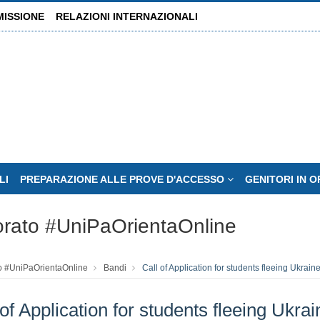
MISSIONE
RELAZIONI INTERNAZIONALI
LI
PREPARAZIONE ALLE PROVE D'ACCESSO
GENITORI IN 
orato #UniPaOrientaOnline
to #UniPaOrientaOnline
Bandi
Call of Application for students fleeing Ukrain
 of Application for students fleeing Ukrai