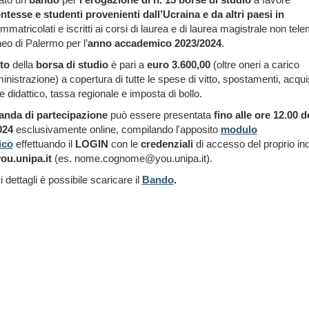
ntesse e studenti provenienti dall’Ucraina e da altri paesi in
mmatricolati e iscritti ai corsi di laurea e di laurea magistrale non tele
neo di Palermo
per l’
anno accademico 2023/2024
.
to
della
borsa di studio
è pari a
euro 3.600,00
(oltre oneri a carico
inistrazione) a copertura di tutte le spese di vitto, spostamenti, acqui
e didattico, tassa regionale e imposta di bollo.
nda di partecipazione
può essere presentata
fino alle ore 12.00 d
024
esclusivamente online, compilando l'apposito
modulo
ico
effettuando il
LOGIN
con le
credenziali
di accesso del proprio ind
ou.unipa.it
(es. nome.cognome@you.unipa.it).
 i dettagli è possibile scaricare il
Bando
.