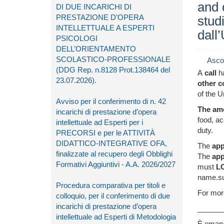
and 
DI DUE INCARICHI DI
PRESTAZIONE D’OPERA
stud
INTELLETTUALE A ESPERTI
dall’
PSICOLOGI
DELL’ORIENTAMENTO
SCOLASTICO-PROFESSIONALE
Asco
(DDG Rep. n.8128 Prot.138464 del
A
call
h
23.07.2026).
other c
of the U
Avviso per il conferimento di n. 42
The am
incarichi di prestazione d’opera
food, ac
intellettuale ad Esperti per i
duty.
PRECORSI e per le ATTIVITÀ
DIDATTICO-INTEGRATIVE OFA,
The
app
finalizzate al recupero degli Obblighi
The
app
Formativi Aggiuntivi - A.A. 2026/2027
must
L
name.su
Procedura comparativa per titoli e
For mor
colloquio, per il conferimento di due
incarichi di prestazione d’opera
______
intellettuale ad Esperti di Metodologia
È eman