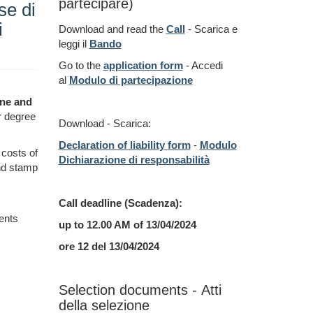
partecipare)
se di
i
Download and read the
Call
- Scarica e
leggi il
Bando
Go to the
application form
- Accedi
al
Modulo di partecipazione
ine and
r degree
Download - Scarica:
Declaration of liability
form
-
Modulo
 costs of
Dichiarazione di responsabilità
and stamp
Call deadline (
Scadenza):
ents
up to 12.00 AM of 13
/04/2024
ore 12 del 13/04/2024
Selection documents - Atti
della selezione