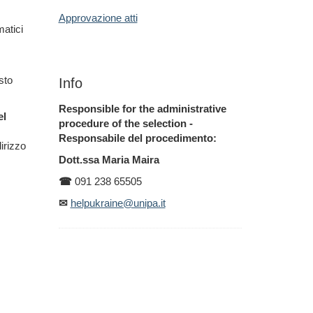
Approvazione atti
matici
sto
Info
Responsible for the administrative
el
procedure of the selection -
Responsabile del procedimento:
irizzo
Dott.ssa Maria Maira
☎
091 238 65505
✉
helpukraine@unipa.it