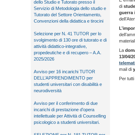
dello Studio e Tutorato presso il
di
stude
Servizio di Metodologia dello studio e
guerra
i
Tutorato del Settore Orientamento,
dell’Ate
Convenzioni della didattica e tirocini
L’impor
Selezione per N. 41 TUTOR per lo
dell’amm
svolgimento di 130 ore di tutorato e di
material
attività didattico-integrative,
La
doma
propedeutiche e di recupero – A.A.
13
/04/2
2025/2026
telemat
mail di
y
Avviso per 16 incarichi TUTOR
DELL’APPRENDIMENTO per
Per tutti
studenti universitari con disabilità e
neurodiversità
Avviso per il conferimento di due
incarichi di prestazione d’opera
intellettuale per Attività di Counselling
psicologico a studenti universitari.
SELEZIONE per N. 181 TUTOR per