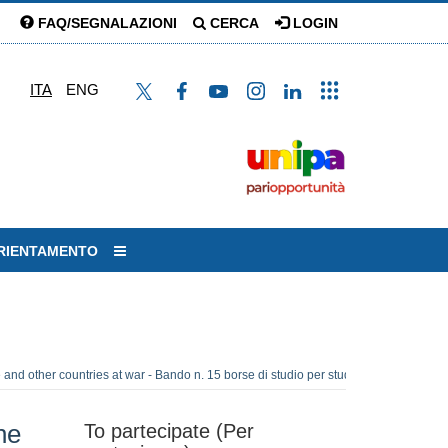
FAQ/SEGNALAZIONI
CERCA
LOGIN
ITA
ENG
ORIENTAMENTO
e and other countries at war - Bando n. 15 borse di studio per studenti provenienti da
ne
To partecipate (Per