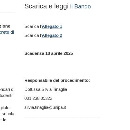
Scarica e leggi
il Bando
azione
Scarica l'
Allegato 1
creto di
Scarica l'
Allegato 2
Scadenza 18 aprile 2025
Responsabile del procedimento:
ndari di
Dott.ssa Silvia Tinaglia
tudenti
091 238 99322
silvia.tinaglia@unipa.it
itale.
, scuola
: le