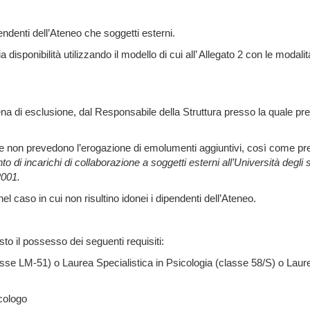
endenti dell’Ateneo che soggetti esterni.
disponibilità utilizzando il modello di cui all’ Allegato 2 con le modalit
a di esclusione, dal Responsabile della Struttura presso la quale pr
le e non prevedono l’erogazione di emolumenti aggiuntivi, così come pr
 di incarichi di collaborazione a soggetti esterni all’Università degli s
2001.
el caso in cui non risultino idonei i dipendenti dell’Ateneo.
o il possesso dei seguenti requisiti:
e LM-51) o Laurea Specialistica in Psicologia (classe 58/S) o Laur
icologo