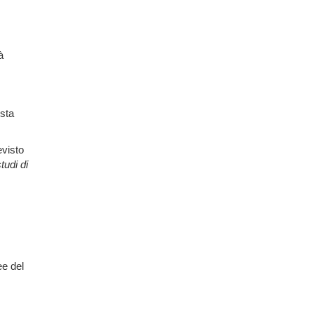
à
esta
evisto
tudi di
ee del