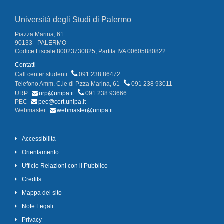
Università degli Studi di Palermo
Piazza Marina, 61
90133 - PALERMO
Codice Fiscale 80023730825, Partita IVA 00605880822
Contatti
Call center studenti
091 238 86472
Telefono Amm. C.le di P.zza Marina, 61
091 238 93011
URP
urp@unipa.it
091 238 93666
PEC
pec@cert.unipa.it
Webmaster
webmaster@unipa.it
Accessibilità
Orientamento
Ufficio Relazioni con il Pubblico
Credits
Mappa del sito
Note Legali
Privacy