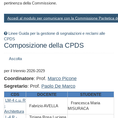
pertinenza della Commissione.
Accedi al modulo per comunicare con la Commissione Paritetica d
Linee Guida per la gestione di segnalazioni e reclami alle
CPDS
Composizione della CPDS
Ascolta
per il triennio 2026-2029
Coordinatore
: Prof.
Marco Picone
Segretario
: Prof.
Paolo De Marco
CDS
DOCENTE
STUDENTE
LM-4 c.u. R
Francesca Maria
-
Fabrizio AVELLA
MISURACA
Architettura
L-4 R -
Tiziana Rosa Luciana