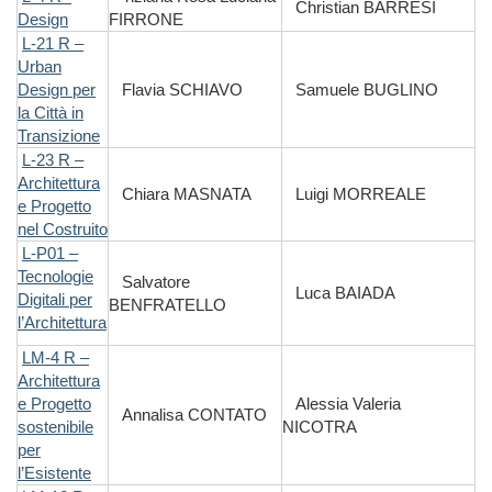
Christian BARRESI
Design
FIRRONE
L-21 R –
Urban
Design per
Flavia SCHIAVO
Samuele BUGLINO
la Città in
Transizione
L-23 R –
Architettura
Chiara MASNATA
Luigi MORREALE
e Progetto
nel Costruito
L-P01 –
Tecnologie
Salvatore
Luca BAIADA
Digitali per
BENFRATELLO
l’Architettura
LM-4 R –
Architettura
e Progetto
Alessia Valeria
Annalisa CONTATO
sostenibile
NICOTRA
per
l’Esistente