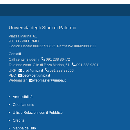
Università degli Studi di Palermo
Piazza Marina, 61
90133 - PALERMO
Codice Fiscale 80023730825, Partita IVA 00605880822
Contatti
Call center studenti
091 238 86472
Telefono Amm. C.le di P.zza Marina, 61
091 238 93011
URP
urp@unipa.it
091 238 93666
PEC
pec@cert.unipa.it
Webmaster
webmaster@unipa.it
Accessibilità
Orientamento
Ufficio Relazioni con il Pubblico
Credits
Mappa del sito