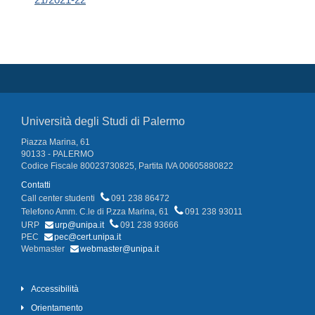
Università degli Studi di Palermo
Piazza Marina, 61
90133 - PALERMO
Codice Fiscale 80023730825, Partita IVA 00605880822
Contatti
Call center studenti
091 238 86472
Telefono Amm. C.le di P.zza Marina, 61
091 238 93011
URP
urp@unipa.it
091 238 93666
PEC
pec@cert.unipa.it
Webmaster
webmaster@unipa.it
Accessibilità
Orientamento