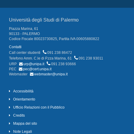
Università degli Studi di Palermo
Piazza Marina, 61
90133 - PALERMO
Codice Fiscale 80023730825, Partita IVA 00605880822
Contatti
Call center studenti
091 238 86472
Telefono Amm. C.le di P.zza Marina, 61
091 238 93011
URP
urp@unipa.it
091 238 93666
PEC
pec@cert.unipa.it
Webmaster
webmaster@unipa.it
Accessibilità
Orientamento
Ufficio Relazioni con il Pubblico
Credits
Mappa del sito
Note Legali