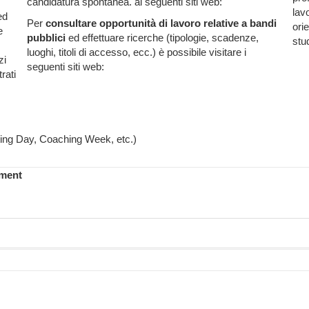
candidatura spontanea. ai seguenti siti web:
lav
ed
Per
consultare opportunità di lavoro relative a bandi
orie
e
pubblici
ed effettuare ricerche (tipologie, scadenze,
stu
luoghi, titoli di accesso, ecc.) è possibile visitare i
zi
seguenti siti web:
rati
ting Day, Coaching Week, etc.)
ement