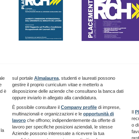
ale
sul portale
Almalaurea
, studenti e laureati possono
e
gestire il proprio curriculum vitae e metterlo a
d è
disposizione delle aziende che consultano la banca dati
oppure inviarlo in allegato alla candidatura.
È possibile consultare il
Company profile
di imprese,
Il
P
multinazionali e organizzazioni e le
opportunità di
rec
lavoro
che offrono; indipendentemente da offerte di
o di
lavoro per specifiche posizioni aziendali, le stesse
la
fav
Aziende possono interessate a ricevere la tua
pro