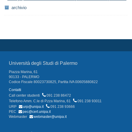
archivio
Università degli Studi di Palermo
Piazza Marina, 61
90133 - PALERMO
Codice Fiscale 80023730825, Partita IVA 00605880822
Contatti
Call center studenti
091 238 86472
Telefono Amm. C.le di P.zza Marina, 61
091 238 93011
URP
urp@unipa.it
091 238 93666
PEC
pec@cert.unipa.it
Webmaster
webmaster@unipa.it