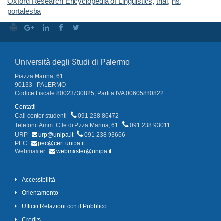
Oxford Research Encyclopedia of Linguistics
,
trial
,
ns
,
portalesba
Università degli Studi di Palermo
Piazza Marina, 61
90133 - PALERMO
Codice Fiscale 80023730825, Partita IVA 00605880822
Contatti
Call center studenti
091 238 86472
Telefono Amm. C.le di P.zza Marina, 61
091 238 93011
URP
urp@unipa.it
091 238 93666
PEC
pec@cert.unipa.it
Webmaster
webmaster@unipa.it
Accessibilità
Orientamento
Ufficio Relazioni con il Pubblico
Credits