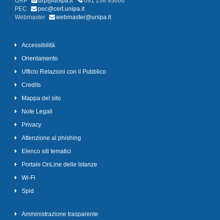
URP
urp@unipa.it
091 238 93666
PEC
pec@cert.unipa.it
Webmaster
webmaster@unipa.it
Accessibilità
Orientamento
Ufficio Relazioni con il Pubblico
Credits
Mappa del sito
Note Legali
Privacy
Attenzione al phishing
Elenco siti tematici
Portale OnLine delle Istanze
Wi-Fi
Spid
Amministrazione trasparente