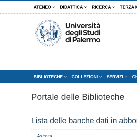
Salta
ATENEO
DIDATTICA
RICERCA
TERZA 
al
contenuto
principale
BIBLIOTECHE
COLLEZIONI
SERVIZI
C
Portale delle Biblioteche
Lista delle banche dati in ab
Ascolta