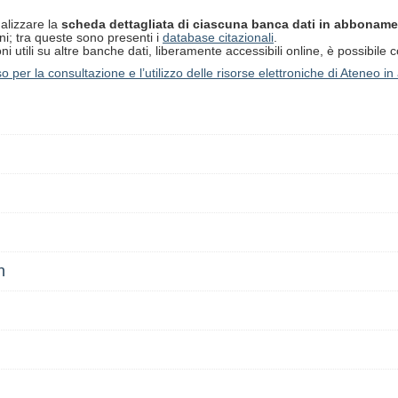
ualizzare la
scheda dettagliata di ciascuna banca dati
in abboname
oni; tra queste sono presenti i
database citazionali
.
 utili su altre banche dati, liberamente accessibili online, è possibile c
so
per la consultazione e l’utilizzo delle risorse elettroniche di Ateneo
n