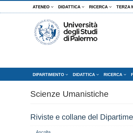
Salta
ATENEO
DIDATTICA
RICERCA
TERZA 
al
contenuto
principale
DIPARTIMENTO
DIDATTICA
RICERCA
Scienze Umanistiche
Riviste e collane del Dipartim
Ascolta