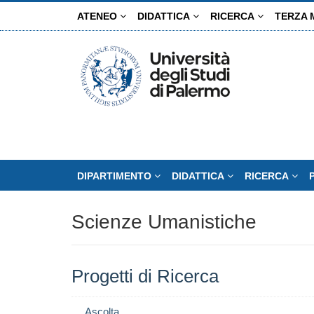
Salta
ATENEO
DIDATTICA
RICERCA
TERZA 
al
contenuto
principale
DIPARTIMENTO
DIDATTICA
RICERCA
Scienze Umanistiche
Progetti di Ricerca
Ascolta