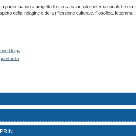
rca partecipando a progetti di ricerca nazionali e internazionali. Le r
tto della indagine e della riflessione culturale, filosofica, letteraria, l
ione Unipa
pportunità
e PRIN