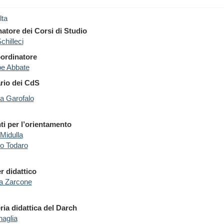
lta
atore dei Corsi di Studio
chilleci
ordinatore
e Abbate
rio dei CdS
a Garofalo
ti per l’orientamento
 Midulla
o Todaro
 didattico
na Zarcone
ria didattica del Darch
naglia