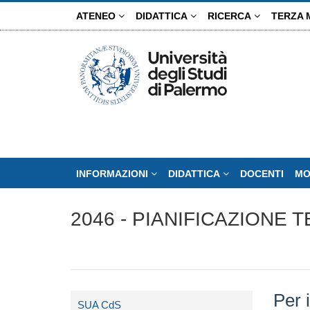
Salta
ATENEO
DIDATTICA
RICERCA
TERZA 
al
contenuto
principale
INFORMAZIONI
DIDATTICA
DOCENTI
MO
2046 - PIANIFICAZIONE
Per 
SUA CdS