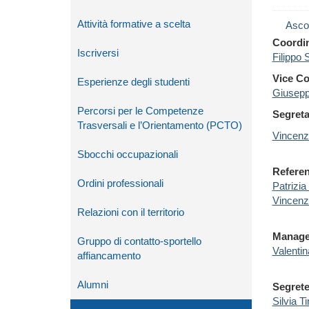
Attività formative a scelta
Asco
Coordin
Iscriversi
Filippo S
Vice Co
Esperienze degli studenti
Giusepp
Percorsi per le Competenze
Segreta
Trasversali e l’Orientamento (PCTO)
Vincenz
Sbocchi occupazionali
Referen
Ordini professionali
Patrizia
Vincenz
Relazioni con il territorio
Manager
Gruppo di contatto-sportello
Valenti
affiancamento
Alumni
Segrete
Silvia Ti