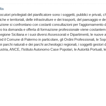
lta
rlocutori privilegiati del pianificatore sono i soggetti, pubblici e privat
iche e territoriali, delle infrastrutture e dei trasporti, del paesaggio e 
azione si confrontano con costanti consultazioni per l’aggiornamento 
ro tra domanda e offerta di formazione professionale viene costantem
egione Siciliana e i suoi diversi Assessorati e Dipartimenti, le nuove arti
i ed il Comune di Palermo in particolare, gli Ordini Professionali, le Sopr
i parchi naturali e dei parchi archeologici regionali, i soggetti gestori
stria, ANCE, l’Istituto Autonomo Case Popolari, le Autorità Portuali, le i