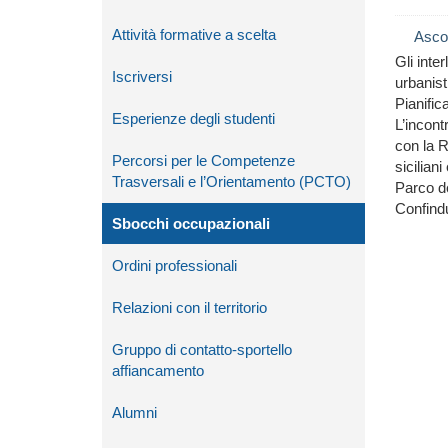
Attività formative a scelta
Asco
Gli inte
Iscriversi
urbanist
Pianific
Esperienze degli studenti
L’incont
con la R
Percorsi per le Competenze
sicilian
Trasversali e l’Orientamento (PCTO)
Parco de
Confindu
Sbocchi occupazionali
Ordini professionali
Relazioni con il territorio
Gruppo di contatto-sportello
affiancamento
Alumni