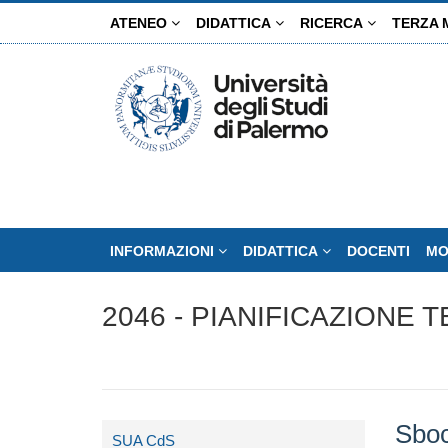
Salta
ATENEO
DIDATTICA
RICERCA
TERZA 
al
contenuto
principale
INFORMAZIONI
DIDATTICA
DOCENTI
MO
2046 - PIANIFICAZIONE
Sboc
SUA CdS