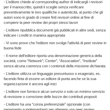
- L’editore chiede al
corresponding author
di indicargli i revisori
per il manoscritto, quindi li sceglie senza verificare
preventivamente le loro qualifiche o autenticità, al punto che gli
autori sono in grado di creare finti revisori online al fine di
compiere la peer review dei propri stessi lavori
- L’editore ripubblica documenti già pubblicati in altre sedi, senza
indicare i crediti in maniera appropriata
- Vi sono prove che l’editore non svolge l’attività di peer review in
buona fede
- Il nome dell’editore riporta una denominazione generica della
società, come “Network”; Center”, “Association”, “Institute”
senza alcuna coerenza con i contenuti della missione dichiarata
- L’editore utilizza un linguaggio presuntuoso o esagerato, es.
facendo finta di essere un editore di punta anche se la sua
organizzazione è ancora agli inizi
- L’editore non fornisce alcun servizio o solo un minimo servizio
di revisione o correzione delle bozze dei contributi proposti
- L’editore ha una “corsia preferenziale” opzionale (con
pagamento supplementare) per ottenere una peer review