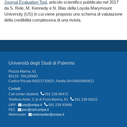
Journal Evaluation Tool
, articolo scientifico pubblicato nel 2017
da S. Rele, M. Kennedy e N. Blas della Loyola Marymount
University (US) in cui viene proposto uno schema di valutazione
della credibilità complessiva di una rivista.
Università degli Studi di Palermo
Piazza Marina, 61
90133 - PALERMO
Codice Fiscale 80023730825, Partita IVA 00605880822
Contatti
Call center studenti
091 238 86472
Telefono Amm. C.le di P.zza Marina, 61
091 238 93011
URP
urp@unipa.it
091 238 93666
PEC
pec@cert.unipa.it
Webmaster
webmaster@unipa.it