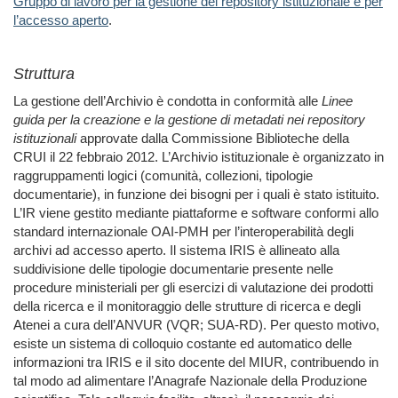
Gruppo di lavoro per la gestione del repository istituzionale e per
l’accesso aperto
.
Struttura
La gestione dell’
Archivio
è condotta in conformità alle
Linee
guida per la creazione e la gestione di metadati nei repository
istituzionali
approvate dalla Commissione Biblioteche della
CRUI il 22 febbraio 2012. L’Archivio istituzionale è organizzato in
raggruppamenti logici (comunità, collezioni, tipologie
documentarie), in funzione dei bisogni per i quali è stato istituito.
L’IR viene gestito mediante piattaforme e software conformi allo
standard internazionale OAI-PMH per l’interoperabilità degli
archivi ad accesso aperto. Il sistema IRIS è allineato alla
suddivisione delle tipologie documentarie presente nelle
procedure ministeriali per gli esercizi di valutazione dei prodotti
della ricerca e il monitoraggio delle strutture di ricerca e degli
Atenei a cura dell’ANVUR (VQR; SUA-RD). Per questo motivo,
esiste un sistema di colloquio costante ed automatico delle
informazioni tra IRIS e il sito docente del MIUR, contribuendo in
tal modo ad alimentare l’Anagrafe Nazionale della Produzione