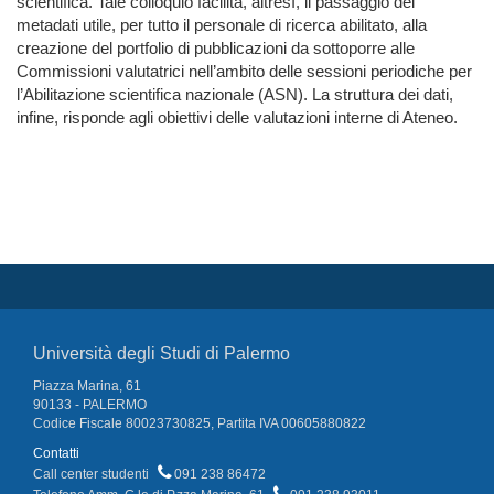
scientifica. Tale colloquio facilita, altresì, il passaggio dei
metadati utile, per tutto il personale di ricerca abilitato, alla
creazione del portfolio di pubblicazioni da sottoporre alle
Commissioni valutatrici nell’ambito delle sessioni periodiche per
l’Abilitazione scientifica nazionale (ASN). La struttura dei dati,
infine, risponde agli obiettivi delle valutazioni interne di Ateneo.
Università degli Studi di Palermo
Piazza Marina, 61
90133 - PALERMO
Codice Fiscale 80023730825, Partita IVA 00605880822
Contatti
Call center studenti
091 238 86472