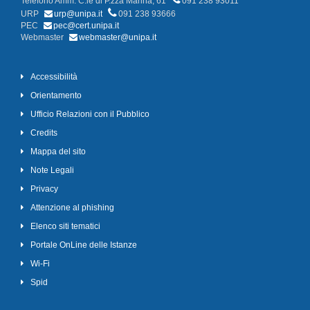
Telefono Amm. C.le di P.zza Marina, 61
091 238 93011
URP
urp@unipa.it
091 238 93666
PEC
pec@cert.unipa.it
Webmaster
webmaster@unipa.it
Accessibilità
Orientamento
Ufficio Relazioni con il Pubblico
Credits
Mappa del sito
Note Legali
Privacy
Attenzione al phishing
Elenco siti tematici
Portale OnLine delle Istanze
Wi-Fi
Spid