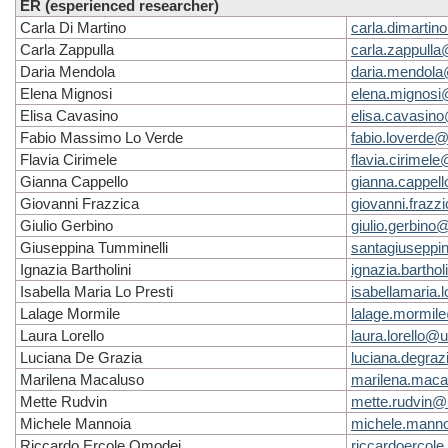
ER (esperienced researcher)
Carla Di Martino
carla.dimartin
Carla Zappulla
carla.zappulla
Daria Mendola
daria.mendola
Elena Mignosi
elena.mignosi@
Elisa Cavasino
elisa.cavasino
Fabio Massimo Lo Verde
fabio.loverde@
Flavia Cirimele
flavia.cirimele
Gianna Cappello
gianna.cappell
Giovanni Frazzica
giovanni.frazz
Giulio Gerbino
giulio.gerbino@
Giuseppina Tumminelli
santagiuseppin
Ignazia Bartholini
ignazia.barthol
Isabella Maria Lo Presti
isabellamaria.l
Lalage Mormile
lalage.mormile
Laura Lorello
laura.lorello@u
Luciana De Grazia
luciana.degraz
Marilena Macaluso
marilena.maca
Mette Rudvin
mette.rudvin@u
Michele Mannoia
michele.manno
Riccardo Ercole Omodei
riccardoercole