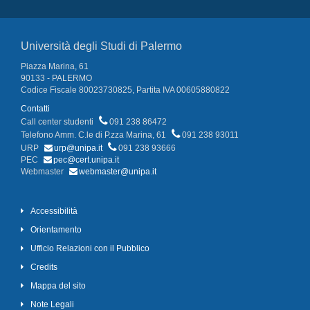
Università degli Studi di Palermo
Piazza Marina, 61
90133 - PALERMO
Codice Fiscale 80023730825, Partita IVA 00605880822
Contatti
Call center studenti
091 238 86472
Telefono Amm. C.le di P.zza Marina, 61
091 238 93011
URP
urp@unipa.it
091 238 93666
PEC
pec@cert.unipa.it
Webmaster
webmaster@unipa.it
Accessibilità
Orientamento
Ufficio Relazioni con il Pubblico
Credits
Mappa del sito
Note Legali