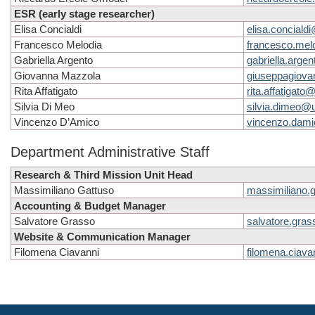
ESR (early stage researcher)
Elisa Concialdi
elisa.conciald
Francesco Melodia
francesco.mel
Gabriella Argento
gabriella.arge
Giovanna Mazzola
giuseppagiova
Rita Affatigato
rita.affatigato
Silvia Di Meo
silvia.dimeo@u
Vincenzo D’Amico
vincenzo.dami
Department Administrative Staff
Research & Third Mission Unit Head
Massimiliano Gattuso
massimiliano.
Accounting & Budget Manager
Salvatore Grasso
salvatore.gras
Website & Communication Manager
Filomena Ciavanni
filomena.ciava