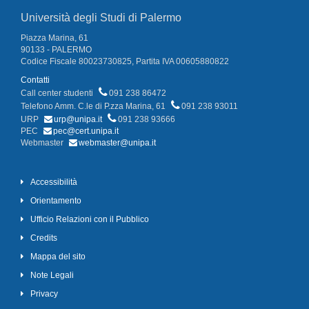
Università degli Studi di Palermo
Piazza Marina, 61
90133 - PALERMO
Codice Fiscale 80023730825, Partita IVA 00605880822
Contatti
Call center studenti
091 238 86472
Telefono Amm. C.le di P.zza Marina, 61
091 238 93011
URP
urp@unipa.it
091 238 93666
PEC
pec@cert.unipa.it
Webmaster
webmaster@unipa.it
Accessibilità
Orientamento
Ufficio Relazioni con il Pubblico
Credits
Mappa del sito
Note Legali
Privacy