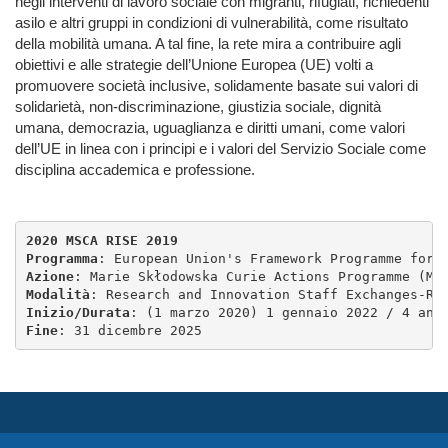
negli interventi di lavoro sociale con migranti, rifugiati, richiedenti
asilo e altri gruppi in condizioni di vulnerabilità, come risultato
della mobilità umana. A tal fine, la rete mira a contribuire agli
obiettivi e alle strategie dell’Unione Europea (UE) volti a
promuovere società inclusive, solidamente basate sui valori di
solidarietà, non-discriminazione, giustizia sociale, dignità
umana, democrazia, uguaglianza e diritti umani, come valori
dell’UE in linea con i principi e i valori del Servizio Sociale come
disciplina accademica e professione.
2020 MSCA RISE 2019
Programma
: European Union's Framework Programme for 
Azione
: Marie Skłodowska Curie Actions Programme (Ma
Modalità
: Research and Innovation Staff Exchanges-RI
Inizio/Durata
: (1 marzo 2020) 1 gennaio 2022 / 4 ann
Fine
: 31 dicembre 2025