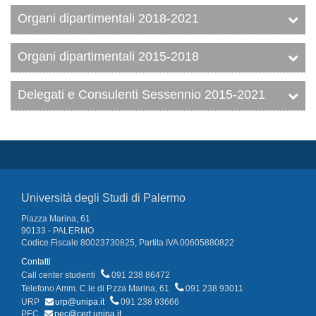
Organi dipartimentali 2018-2021
Organi dipartimentali 2015-2018
Delegati e Consulenti Sessennio 2015-2021
Università degli Studi di Palermo
Piazza Marina, 61
90133 - PALERMO
Codice Fiscale 80023730825, Partita IVA 00605880822
Contatti
Call center studenti
091 238 86472
Telefono Amm. C.le di P.zza Marina, 61
091 238 93011
URP
urp@unipa.it
091 238 93666
PEC
pec@cert.unipa.it