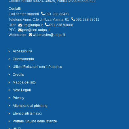
Codice Fiscale 80023730825, Partita IVA 00605880822
Contatti
Call center studenti
091 238 86472
Telefono Amm. C.le di P.zza Marina, 61
091 238 93011
URP
urp@unipa.it
091 238 93666
PEC
pec@cert.unipa.it
Webmaster
webmaster@unipa.it
Accessibilità
Orientamento
Ufficio Relazioni con il Pubblico
Credits
Mappa del sito
Note Legali
Privacy
Attenzione al phishing
Elenco siti tematici
Portale OnLine delle Istanze