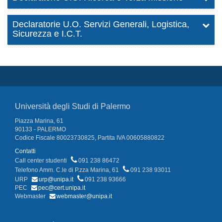
Declaratorie U.O. Servizi Generali, Logistica,
Sicurezza e I.C.T.
Università degli Studi di Palermo
Piazza Marina, 61
90133 - PALERMO
Codice Fiscale 80023730825, Partita IVA 00605880822
Contatti
Call center studenti
091 238 86472
Telefono Amm. C.le di P.zza Marina, 61
091 238 93011
URP
urp@unipa.it
091 238 93666
PEC
pec@cert.unipa.it
Webmaster
webmaster@unipa.it