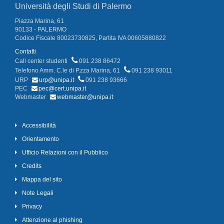
Università degli Studi di Palermo
Piazza Marina, 61
90133 - PALERMO
Codice Fiscale 80023730825, Partita IVA 00605880822
Contatti
Call center studenti
091 238 86472
Telefono Amm. C.le di P.zza Marina, 61
091 238 93011
URP
urp@unipa.it
091 238 93666
PEC
pec@cert.unipa.it
Webmaster
webmaster@unipa.it
Accessibilità
Orientamento
Ufficio Relazioni con il Pubblico
Credits
Mappa del sito
Note Legali
Privacy
Attenzione al phishing