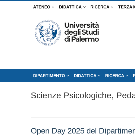
Salta
ATENEO
DIDATTICA
RICERCA
TERZA 
al
contenuto
principale
DIPARTIMENTO
DIDATTICA
RICERCA
Scienze Psicologiche, Pedag
Open Day 2025 del Dipartim