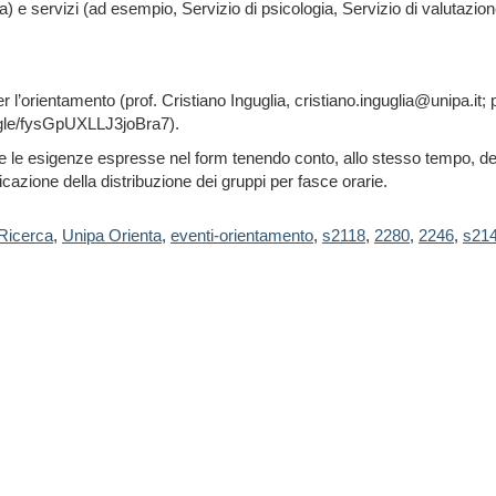
a) e servizi (ad esempio, Servizio di psicologia, Servizio di valutazio
 l’orientamento (prof. Cristiano Inguglia, cristiano.inguglia@unipa.it;
s.gle/fysGpUXLLJ3joBra7).
 le esigenze espresse nel form tenendo conto, allo stesso tempo, dell
icazione della distribuzione dei gruppi per fasce orarie.
Ricerca
,
Unipa Orienta
,
eventi-orientamento
,
s2118
,
2280
,
2246
,
s21