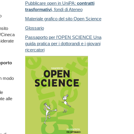
Pubblicare open in UniPA:
contratti
trasformativi
, fondi di Ateneo
o
Materiale grafico del sito Open Science
Glossario
nsito
R/Cineca
Passaporto per l’OPEN SCIENCE Una
siderate
guida pratica per i dottorandi e i giovani
ricercatori
pporto
 in modo
le
te alle