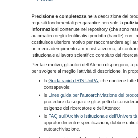
Precisione e completezza
nella descrizione dei prodo
requisiti fondamentali per garantire non solo la
pulizi
informazioni
contenute nel repository (che sono rese 
automatico degli identificativi prodotto (handle) con i
costituisce ulteriore motivo per raccomandare agli au
un mero adempimento amministrativo ma, al contrario, u
istituzionale al lavoro scientifico compiuto dai ricercat
Per tale motivo, gli autori dell'Ateneo dispongono, a 
per svolgere al meglio l'attività di descrizione. In prop
la
Guida rapida IRIS UniPA
, che contiene tutte 
consapevole;
le
Linee guida per l’autoarchiviazione dei prodott
procedure da seguire e gli aspetti da considerar
esigenze del ricercatore e dell'Ateneo;
le
FAQ sull’Archivio Istituzionale dell’Universit
approfondimenti e specificazioni, dubbi e criti
autoarchiviazione.