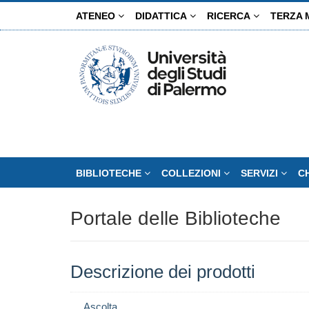
Salta
ATENEO
DIDATTICA
RICERCA
TERZA 
al
contenuto
principale
BIBLIOTECHE
COLLEZIONI
SERVIZI
C
Portale delle Biblioteche
Descrizione dei prodotti
Ascolta