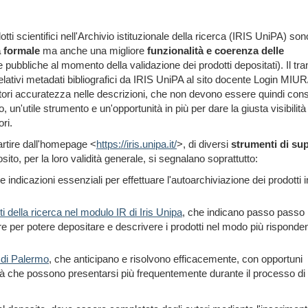
tti scientifici nell'Archivio istituzionale della ricerca (IRIS UniPA) son
a formale
ma anche una migliore
funzionalità e coerenza delle
pubbliche al momento della validazione dei prodotti depositati). Il tra
 relativi metadati bibliografici da IRIS UniPA al sito docente Login MIU
tori accuratezza nelle descrizioni, che non devono essere quindi con
n'utile strumento e un'opportunità in più per dare la giusta visibilità
ori.
partire dall'homepage <
https://iris.unipa.it/
>, di diversi
strumenti di su
osito, per la loro validità generale, si segnalano soprattutto:
le indicazioni essenziali per effettuare l'autoarchiviazione dei prodotti
i della ricerca nel modulo IR di Iris Unipa
, che indicano passo passo 
e per potere depositare e descrivere i prodotti nel modo più risponden
à di Palermo
, che anticipano e risolvono efficacemente, con opportuni
cità che possono presentarsi più frequentemente durante il processo di