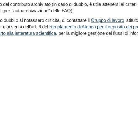
del contributo archiviato (in caso di dubbio, è utile attenersi ai criteri
 per l'autoarchiviazione
" delle FAQ).
 dubbi o si notassero criticità, di contattare il
Gruppo di lavoro
istitui
), ai sensi dell'art. 6 del
Regolamento di Ateneo per il deposito dei pro
to alla letteratura scientifica
, per la migliore gestione dei flussi di inf