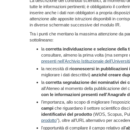
La descrizione dei contributi scientifici, al momento 
tutte le informazioni pertinenti; è obbligatorio il confe
inserire anche i dati non obbligatori a propria disposi
attenzione alle apposite istruzioni disponibili in cor
in diverse schermate successive del modulo IR.
Tra i punti che meritano la massima attenzione da parte 
sottolineano:
la
corretta individuazione e selezione della 
consultare, almeno la prima volta (ma sempre ne
presenti nell'Archivio Istituzionale dell'Universit
la necessità di
riconoscersi in pubblicazioni i
migliorare i dati descrittivi)
anziché creare dupli
la
corretta segnalazione dei nominativi dei 
all'Ateneo al momento della pubblicazione del 
con le informazioni presenti nell'Anagrafe d
l'importanza, allo scopo di migliorare l’esposizi
campi
che riguardano il settore scientifico discip
identificativi del prodotto
(WOS, Scopus, Pubm
prodotto
"), oltre all’URL alternativo per accedere
l'opportunità di compilare il campo relativo all'
ab