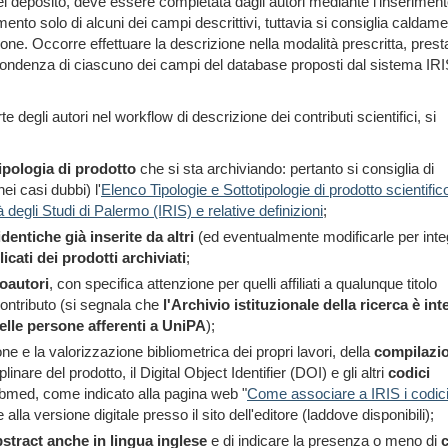
del deposito, deve essere completata dagli autori mediante l'inseriment
rimento solo di alcuni dei campi descrittivi, tuttavia si consiglia caldame
zione. Occorre effettuare la descrizione nella modalità prescritta, pres
rispondenza di ciascuno dei campi del database proposti dal sistema IR
degli autori nel workflow di descrizione dei contributi scientifici, si
tipologia di prodotto
che si sta archiviando: pertanto si consiglia di
i casi dubbi) l'
Elenco Tipologie e Sottotipologie di prodotto scientific
à degli Studi di Palermo (IRIS) e relative definizioni
;
dentiche già inserite da altri
(ed eventualmente modificarle per inte
cati dei prodotti archiviati
;
coautori
, con specifica attenzione per quelli affiliati a qualunque titolo
contributo (si segnala che
l'Archivio istituzionale della ricerca è in
elle persone afferenti a UniPA
);
one e la valorizzazione bibliometrica dei propri lavori, della
compilazio
linare del prodotto, il Digital Object Identifier (DOI) e gli altri
codici
ed, come indicato alla pagina web "
Come associare a IRIS i codic
 alla versione digitale presso il sito dell'editore (laddove disponibili);
stract anche in lingua inglese
e di indicare la presenza o meno di