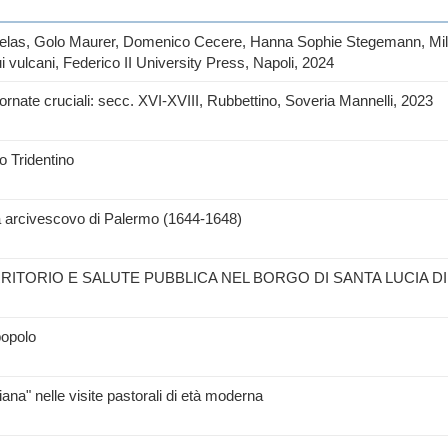
 Helas, Golo Maurer, Domenico Cecere, Hanna Sophie Stegemann, Mile
i vulcani, Federico II University Press, Napoli, 2024
rnate cruciali: secc. XVI-XVIII, Rubbettino, Soveria Mannelli, 2023
o Tridentino
a arcivescovo di Palermo (1644-1648)
RITORIO E SALUTE PUBBLICA NEL BORGO DI SANTA LUCIA DI 
popolo
iana" nelle visite pastorali di età moderna