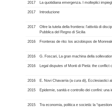
2017
La quotidiana emergenza. I molteplici impiegh
2017
Introduzione
2017
Oltre la tutela della frontiera: l'attività di 
Pubblica del Regno di Sicilia
2016
Fronteras de rito: los arzobispos de Monreale 
2016
G. Foscari, La gran machina della sollevation
2016
Legal disputes of Monti di Pietà: the conflict o
2016
E. Novi Chavarria (a cura di), Ecclesiastici al
2015
Epidemie, sanità e controllo dei confini: una 
2015
Tra economia, politica e società: la “questione