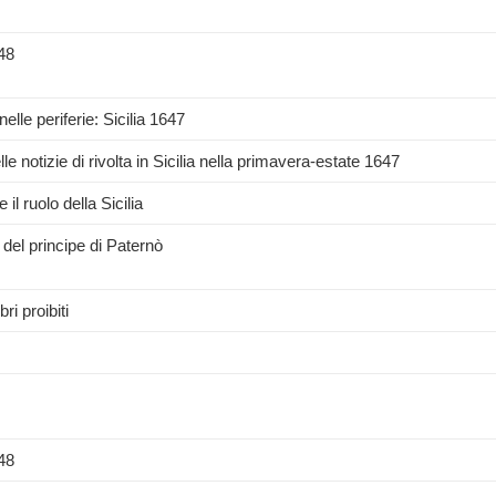
-48
nelle periferie: Sicilia 1647
le notizie di rivolta in Sicilia nella primavera-estate 1647
il ruolo della Sicilia
i del principe di Paternò
ri proibiti
-48