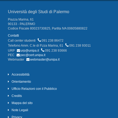
Università degli Studi di Palermo
Piazza Marina, 61
90133 - PALERMO
Codice Fiscale 80023730825, Partita IVA 00605880822
Contatti
Call center studenti
091 238 86472
Telefono Amm. C.le di P.zza Marina, 61
091 238 93011
URP
urp@unipa.it
091 238 93666
PEC
pec@cert.unipa.it
Webmaster
webmaster@unipa.it
Accessibilità
Orientamento
Ufficio Relazioni con il Pubblico
Credits
Mappa del sito
Note Legali
Privacy