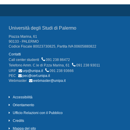
Università degli Studi di Palermo
Piazza Marina, 61
90133 - PALERMO
Codice Fiscale 80023730825, Partita IVA 00605880822
Contatti
Call center studenti
091 238 86472
Telefono Amm. C.le di P.zza Marina, 61
091 238 93011
URP
urp@unipa.it
091 238 93666
PEC
pec@cert.unipa.it
Webmaster
webmaster@unipa.it
Accessibilità
Orientamento
Ufficio Relazioni con il Pubblico
Credits
Mappa del sito