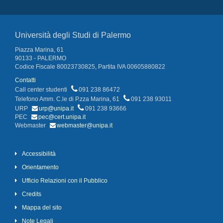
Università degli Studi di Palermo
Piazza Marina, 61
90133 - PALERMO
Codice Fiscale 80023730825, Partita IVA 00605880822
Contatti
Call center studenti
091 238 86472
Telefono Amm. C.le di P.zza Marina, 61
091 238 93011
URP
urp@unipa.it
091 238 93666
PEC
pec@cert.unipa.it
Webmaster
webmaster@unipa.it
Accessibilità
Orientamento
Ufficio Relazioni con il Pubblico
Credits
Mappa del sito
Note Legali