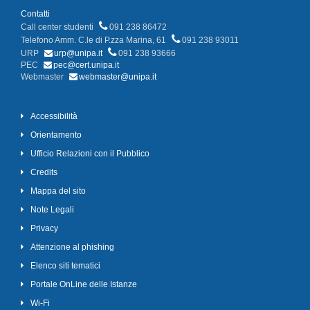
Contatti
Call center studenti
091 238 86472
Telefono Amm. C.le di P.zza Marina, 61
091 238 93011
URP
urp@unipa.it
091 238 93666
PEC
pec@cert.unipa.it
Webmaster
webmaster@unipa.it
Accessibilità
Orientamento
Ufficio Relazioni con il Pubblico
Credits
Mappa del sito
Note Legali
Privacy
Attenzione al phishing
Elenco siti tematici
Portale OnLine delle Istanze
Wi-Fi