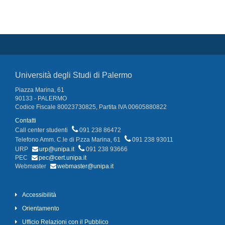
Università degli Studi di Palermo
Piazza Marina, 61
90133 - PALERMO
Codice Fiscale 80023730825, Partita IVA 00605880822
Contatti
Call center studenti
091 238 86472
Telefono Amm. C.le di P.zza Marina, 61
091 238 93011
URP
urp@unipa.it
091 238 93666
PEC
pec@cert.unipa.it
Webmaster
webmaster@unipa.it
Accessibilità
Orientamento
Ufficio Relazioni con il Pubblico