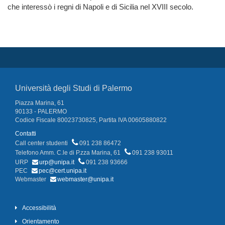
che interessò i regni di Napoli e di Sicilia nel XVIII secolo.
Università degli Studi di Palermo
Piazza Marina, 61
90133 - PALERMO
Codice Fiscale 80023730825, Partita IVA 00605880822
Contatti
Call center studenti
091 238 86472
Telefono Amm. C.le di P.zza Marina, 61
091 238 93011
URP
urp@unipa.it
091 238 93666
PEC
pec@cert.unipa.it
Webmaster
webmaster@unipa.it
Accessibilità
Orientamento