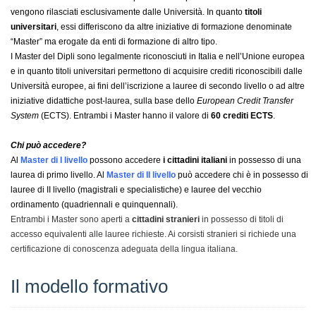
vengono rilasciati esclusivamente dalle Università. In quanto
titoli
universitari
, essi differiscono da altre iniziative di formazione denominate
“Master” ma erogate da enti di formazione di altro tipo.
I Master del Dipli sono legalmente riconosciuti in Italia e nell’Unione europea
e in quanto titoli universitari permettono di acquisire crediti riconoscibili dalle
Università europee, ai fini dell’iscrizione a lauree di secondo livello o ad altre
iniziative didattiche post-laurea, sulla base dello
European Credit Transfer
System
(ECTS). Entrambi i Master hanno il valore di
60 crediti ECTS
.
Chi può accedere?
Al
Master di I livello
possono accedere
i cittadini italiani
in possesso di una
laurea di primo livello. Al
Master di II livello
può accedere chi è in possesso di
lauree di II livello (magistrali e specialistiche) e lauree del vecchio
ordinamento (quadriennali e quinquennali).
Entrambi i Master sono aperti a
cittadini stranieri
in possesso di titoli di
accesso equivalenti alle lauree richieste. Ai corsisti stranieri si richiede una
certificazione di conoscenza adeguata della lingua italiana.
Il modello formativo