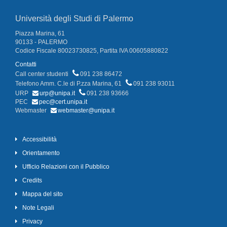
Università degli Studi di Palermo
Piazza Marina, 61
90133 - PALERMO
Codice Fiscale 80023730825, Partita IVA 00605880822
Contatti
Call center studenti
091 238 86472
Telefono Amm. C.le di P.zza Marina, 61
091 238 93011
URP
urp@unipa.it
091 238 93666
PEC
pec@cert.unipa.it
Webmaster
webmaster@unipa.it
Accessibilità
Orientamento
Ufficio Relazioni con il Pubblico
Credits
Mappa del sito
Note Legali
Privacy