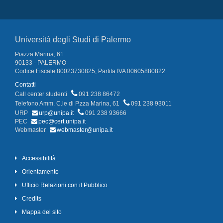
Università degli Studi di Palermo
Piazza Marina, 61
90133 - PALERMO
Codice Fiscale 80023730825, Partita IVA 00605880822
Contatti
Call center studenti
091 238 86472
Telefono Amm. C.le di P.zza Marina, 61
091 238 93011
URP
urp@unipa.it
091 238 93666
PEC
pec@cert.unipa.it
Webmaster
webmaster@unipa.it
Accessibilità
Orientamento
Ufficio Relazioni con il Pubblico
Credits
Mappa del sito