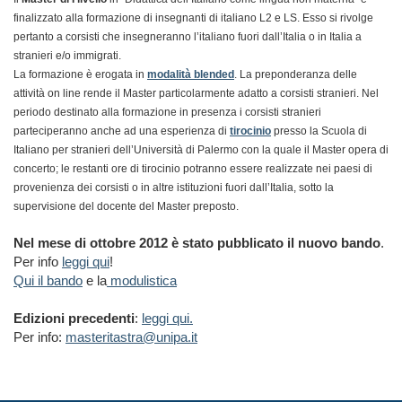
finalizzato alla formazione di insegnanti di italiano L2 e LS. Esso si rivolge
pertanto a corsisti che insegneranno l’italiano fuori dall’Italia o in Italia a
stranieri e/o immigrati.
La formazione è erogata in
modalità blended
. La preponderanza delle
attività on line rende il Master particolarmente adatto a corsisti stranieri. Nel
periodo destinato alla formazione in presenza i corsisti stranieri
parteciperanno anche ad una esperienza di
tirocinio
presso la Scuola di
Italiano per stranieri dell’Università di Palermo con la quale il Master opera di
concerto; le restanti ore di tirocinio potranno essere realizzate nei paesi di
provenienza dei corsisti o in altre istituzioni fuori dall’Italia, sotto la
supervisione del docente del Master preposto.
Nel mese di ottobre 2012 è stato pubblicato il nuovo bando
.
Per info
leggi qui
!
Qui il bando
e la
modulistica
Edizioni precedenti
:
leggi qui.
Per info:
masteritastra@unipa.it