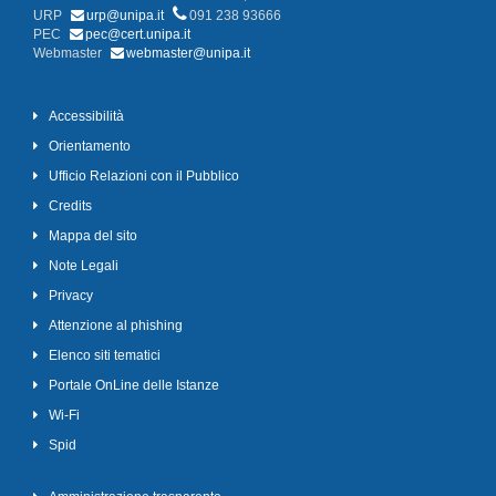
URP
urp@unipa.it
091 238 93666
PEC
pec@cert.unipa.it
Webmaster
webmaster@unipa.it
Accessibilità
Orientamento
Ufficio Relazioni con il Pubblico
Credits
Mappa del sito
Note Legali
Privacy
Attenzione al phishing
Elenco siti tematici
Portale OnLine delle Istanze
Wi-Fi
Spid