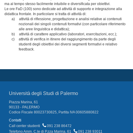
ma al tempo stesso facilmente intuibile e diversificata per obiettivi.
Le ore FaD (100) sono dedicate ad attività di supporto e integrazione alla
didattica frontale. In particolare si tratta di attività di:
a)
attività di riflessione, progettazione e analisi relative ai contenuti
nozionali dei singoli contenuti formativi (con particolare riferimento
alle aree linguistica e didattica);
b)
attività di carattere applicativo (laboratori, esercitazioni, ecc.);
c)
attività di verifica in itinere del raggiungimento da parte degli
studenti degli obiettivi dei diversi segmenti formativi e relativo
feedback.
Università degli Studi di Palermo
Piazza Marina, 61
90133 - PALERMO
Codice Fiscale 80023730825, Partita IVA 00605880822
Contatti
Call center studenti
091 238 86472
Telefono Amm. C.le di P.zza Marina, 61
091 238 93011