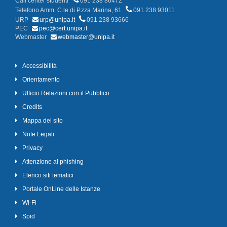
Call center studenti
091 238 86472
Telefono Amm. C.le di P.zza Marina, 61
091 238 93011
URP
urp@unipa.it
091 238 93666
PEC
pec@cert.unipa.it
Webmaster
webmaster@unipa.it
Accessibilità
Orientamento
Ufficio Relazioni con il Pubblico
Credits
Mappa del sito
Note Legali
Privacy
Attenzione al phishing
Elenco siti tematici
Portale OnLine delle Istanze
Wi-Fi
Spid