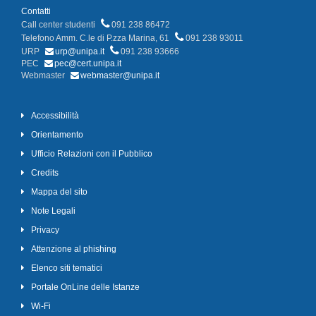
Contatti
Call center studenti
091 238 86472
Telefono Amm. C.le di P.zza Marina, 61
091 238 93011
URP
urp@unipa.it
091 238 93666
PEC
pec@cert.unipa.it
Webmaster
webmaster@unipa.it
Accessibilità
Orientamento
Ufficio Relazioni con il Pubblico
Credits
Mappa del sito
Note Legali
Privacy
Attenzione al phishing
Elenco siti tematici
Portale OnLine delle Istanze
Wi-Fi