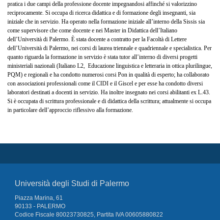
pratica i due campi della professione docente impegnandosi affinché si valorizzino
reciprocamente. Si occupa di ricerca didattica e di formazione degli insegnanti, sia
iniziale che in servizio. Ha operato nella formazione iniziale all’interno della Sissis sia
come supervisore che come docente e nei Master in Didattica dell’Italiano
dell’Università di Palermo. È stata docente a contratto per la Facoltà di Lettere
dell’Università di Palermo, nei corsi di laurea triennale e quadriennale e specialistica. Per
quanto riguarda la formazione in servizio è stata tutor all’interno di diversi progetti
ministeriali nazionali (Italiano L2,
Educazione linguistica e letteraria in ottica plurilingue,
PQM) e regionali e ha condotto numerosi corsi Pon in qualità di esperto; ha collaborato
con associazioni professionali come il CIDI e il Giscel e per esse ha condotto diversi
laboratori destinati a docenti in servizio. Ha inoltre insegnato nei corsi abilitanti ex L.43.
Si è occupata di scrittura professionale e di didattica della scrittura; attualmente si occupa
in particolare dell’approccio riflessivo alla formazione.
Università degli Studi di Palermo
Piazza Marina, 61
90133 - PALERMO
Codice Fiscale 80023730825, Partita IVA 00605880822