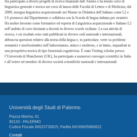
Ha partecipato a diversi progetti di ricerca finanziati dall’Ateneo e ha tenuto corsi di
linguistica generale e teorica nei corsi di laurea delle Facoltà di Lettere e di Medicina; dal
2009, insegna linguistica acquisizionale nei Master in Didattica dell’italiano come L2 e
LS promossi dal Dipartimento e collabora con la Scuola di lingua italiana per stranieri.
Ha inoltre lavorato come formatrice ed esperta di Linguistica acquisizionale e Italiano L2
nell’ambito di corsi destinati a docenti in diverse scuole siciliane
.
La sua attività di
ricerca, i cui risultati sono stati pubblicati in diverse sedi nazionali e internazionali,
abbraccia questioni relative alla teoria della lingua e, in particolare, verte su problemi
semantici e morfosintattici nell’italoromanzo, antico e moderno, e in latino, inquadrati in
una prospettiva teorica di tipo funzional-cognitivista. È stata Visiting scholar presso
l’Università di Manchester (UK), ha partecipato a numerosi convegni scientifici in Italia
e all’estero ed membro di diverse società scientifiche nazionali e internazionali.
Università degli Studi di Palermo
Piazza Marina, 61
90133 - PALERMO
Codice Fiscale 80023730825, Partita IVA 00605880822
Contatti