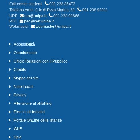
Call center studenti
091 238 86472
Telefono Amm. C.le di P.zza Marina, 61
091 238 93011
URP
urp@unipa.it
091 238 93666
PEC
pec@cert.unipa.it
Webmaster
webmaster@unipa.it
Accessibilità
Orientamento
Ufficio Relazioni con il Pubblico
Credits
Mappa del sito
Note Legali
Privacy
Attenzione al phishing
Elenco siti tematici
Portale OnLine delle Istanze
Wi-Fi
Spid