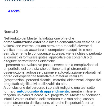
Ascolta
Normal
0
Nell’ambito dei Master la valutazione oltre che
come
valutazione esterna
è intesa come
autovalutazione
. La
valutazione esterna, attuata attraverso modalità diverse di
verifica, mira ad accertare le competenze acquisite e non
semplicemente le conoscenze apprese, viene richiesto pertanto
ai corsisti di formulare ipotesi applicative dei contenuti o di
eseguire
performances
didattiche.
Il percorso autovalutativo passa invece per la compilazione di
un portfolio del corsista che contiene tutti gli strumenti di
osservazione, autoosservazione e autovalutazione elaborati nel
corso dell’esperienza formativa e materiali
realizzati
(progettazioni, percorsi didattici, materiali didattizzati, dispositivi
progettati) significativi o utilizzabili da altri
.
A conclusione del percorso i corsisti redigono una tesi sotto
forma di
autobiografia di apprendimento
, mentre in itinere
tengono un
diario di bordo
. Nel progetto dei Master si riconosce
infatti
il valore euristico della scrittura e la sua adeguatezza
come strumento di riflessione, oltre che l’opportunità per un