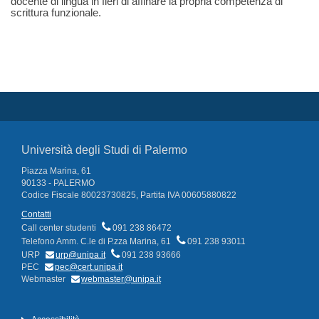
docente di lingua in fieri di affinare la propria competenza di
scrittura funzionale.
Università degli Studi di Palermo
Piazza Marina, 61
90133 - PALERMO
Codice Fiscale 80023730825, Partita IVA 00605880822
Contatti
Call center studenti
091 238 86472
Telefono Amm. C.le di P.zza Marina, 61
091 238 93011
URP
urp@unipa.it
091 238 93666
PEC
pec@cert.unipa.it
Webmaster
webmaster@unipa.it