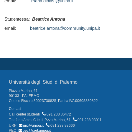
email:
maria.diblasi@unipa.it
Studentessa:
Beatrice Antona
email:
beatrice.antona@community.unipa.it
Università degli Studi di Palermo
Piazza Marina, 61
90133 - PALERMO
Codice Fiscale 80023730825, Partita IVA 00605880822
Contatti
Call center studenti
091 238 86472
Telefono Amm. C.le di P.zza Marina, 61
091 238 93011
URP
urp@unipa.it
091 238 93666
PEC
pec@cert.unipa.it