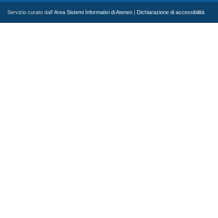
Servizio curato dall'
Area Sistemi Informativi di Ateneo
|
Dichiarazione di accessibilità